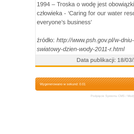
1994 – Troska o wodę jest obowiąz
człowieka - ‘Caring for our water res
everyone’s business’
źródło:
http://www.psh.gov.pl/w-dniu
swiatowy-dzien-wody-2011-r.html
Data publikacji: 18/03
Wygenerowano w sekund: 0.01
Podpięcie Systemu CMS / Modyfi