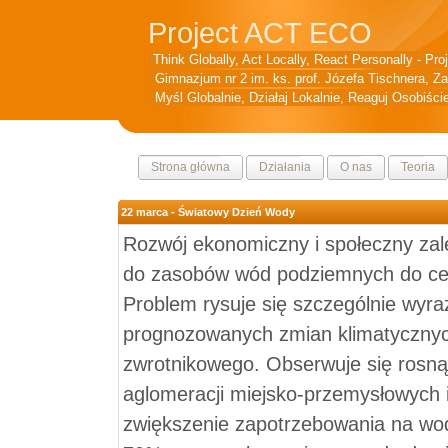
Project ACT ECO
Think Globally, Act Locally, React Personally - Pro
Gimnazjum nr 2 im. ks. prof. Józefa Tischnera, Z
Myśl Globalnie, Działaj Lokalnie, Reaguj Osobiści
Strona główna
Działania
O nas
Teoria
22 marca - Światowy Dzień Wody
Rozwój ekonomiczny i społeczny zal
do zasobów wód podziemnych do cel
Problem rysuje się szczególnie wyr
prognozowanych zmian klimatycznych
zwrotnikowego. Obserwuje się rosnąc
aglomeracji miejsko-przemysłowych i
zwiększenie zapotrzebowania na wo